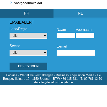
Vastgoedmakelaar
FR
NL
EMAIL ALERT
Land/Regio
Naam
Voornaam
Sector
E-mail
Cookies
-
Wettelijke vermeldingen
- Business Acquisition Media - De
Broquevillelaan, 12 - 1150 Brussel - BTW 466 115 781 - T. 02 761 12 70 -
degids@debelgischegids.be