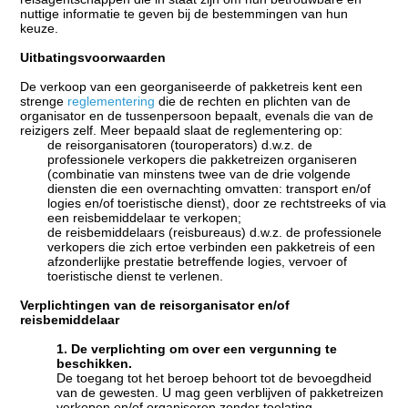
nuttige informatie te geven bij de bestemmingen van hun
keuze.
Uitbatingsvoorwaarden
De verkoop van een georganiseerde of pakketreis kent een
strenge
reglementering
die de rechten en plichten van de
organisator en de tussenpersoon bepaalt, evenals die van de
reizigers zelf. Meer bepaald slaat de reglementering op:
de reisorganisatoren (touroperators) d.w.z. de
professionele verkopers die pakketreizen organiseren
(combinatie van minstens twee van de drie volgende
diensten die een overnachting omvatten: transport en/of
logies en/of toeristische dienst), door ze rechtstreeks of via
een reisbemiddelaar te verkopen;
de reisbemiddelaars (reisbureaus) d.w.z. de professionele
verkopers die zich ertoe verbinden een pakketreis of een
afzonderlijke prestatie betreffende logies, vervoer of
toeristische dienst te verlenen.
Verplichtingen van de reisorganisator en/of
reisbemiddelaar
1. De verplichting om over een vergunning te
beschikken.
De toegang tot het beroep behoort tot de bevoegdheid
van de gewesten. U mag geen verblijven of pakketreizen
verkopen en/of organiseren zonder toelating