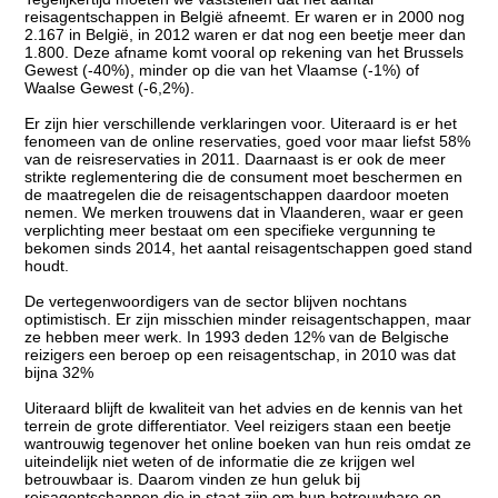
reisagentschappen in België afneemt. Er waren er in 2000 nog
2.167 in België, in 2012 waren er dat nog een beetje meer dan
1.800. Deze afname komt vooral op rekening van het Brussels
Gewest (-40%), minder op die van het Vlaamse (-1%) of
Waalse Gewest (-6,2%).
Er zijn hier verschillende verklaringen voor. Uiteraard is er het
fenomeen van de online reservaties, goed voor maar liefst 58%
van de reisreservaties in 2011. Daarnaast is er ook de meer
strikte reglementering die de consument moet beschermen en
de maatregelen die de reisagentschappen daardoor moeten
nemen. We merken trouwens dat in Vlaanderen, waar er geen
verplichting meer bestaat om een specifieke vergunning te
bekomen sinds 2014, het aantal reisagentschappen goed stand
houdt.
De vertegenwoordigers van de sector blijven nochtans
optimistisch. Er zijn misschien minder reisagentschappen, maar
ze hebben meer werk. In 1993 deden 12% van de Belgische
reizigers een beroep op een reisagentschap, in 2010 was dat
bijna 32%
Uiteraard blijft de kwaliteit van het advies en de kennis van het
terrein de grote differentiator. Veel reizigers staan een beetje
wantrouwig tegenover het online boeken van hun reis omdat ze
uiteindelijk niet weten of de informatie die ze krijgen wel
betrouwbaar is. Daarom vinden ze hun geluk bij
reisagentschappen die in staat zijn om hun betrouwbare en