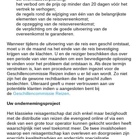
het verbod om de prijs op minder dan 20 dagen vóór het
vertrek te verhogen;
de regels rond de wijziging van één van de belangrijkste
elementen van de reisovereenkomst;
de opzegging van de reisovereenkomst;
de verplichting om de goede uitvoering van de
overeenkomst te garanderen.
Wanneer tijdens de uitvoering van de reis een geschil ontstaat,
moet u in de maand na het einde van de reis bevestiging
krijgen van de klachten. U en de reiziger beschikken dus over
een periode van vier maanden om een bevredigende oplossing
te vinden voor het probleem dat ontstaan is. Als deze termijn
verstreken is, kan een procedure worden ingezet voor de
Geschillencommissie Reizen indien u er lid van wordt. Zo niet
zijn het de gewone rechtbanken die het geschil zullen
beslechten. Uiteraard geeft u meer vertrouwen aan uw
potentiële klanten indien u aangesloten bent bij
de
Geschillencommissie Reizen
.
Uw ondernemingsproject
Het klassieke reisagentschap dat zich enkel maar bezighoudt
met de distributie van reizen die evengoed online of via een
desk van een grote tour operator kunnen gekocht worden heeft
waarschijnlijk niet veel toekomst meer. De twee invalshoeken
waarop een reisagentschap kan overleven en doorgroeien zijn
enerzijds kwaliteitsadvies en anderzijds specialisatie.