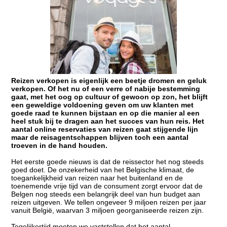
Reizen verkopen is eigenlijk een beetje dromen en geluk
verkopen. Of het nu of een verre of nabije bestemming
gaat, met het oog op cultuur of gewoon op zon, het blijft
een geweldige voldoening geven om uw klanten met
goede raad te kunnen bijstaan en op die manier al een
heel stuk bij te dragen aan het succes van hun reis. Het
aantal online reservaties van reizen gaat stijgende lijn
maar de reisagentschappen blijven toch een aantal
troeven in de hand houden.
Het eerste goede nieuws is dat de reissector het nog steeds
goed doet. De onzekerheid van het Belgische klimaat, de
toegankelijkheid van reizen naar het buitenland en de
toenemende vrije tijd van de consument zorgt ervoor dat de
Belgen nog steeds een belangrijk deel van hun budget aan
reizen uitgeven. We tellen ongeveer 9 miljoen reizen per jaar
vanuit België, waarvan 3 miljoen georganiseerde reizen zijn.
Tegelijkertijd moeten we vaststellen dat het aantal