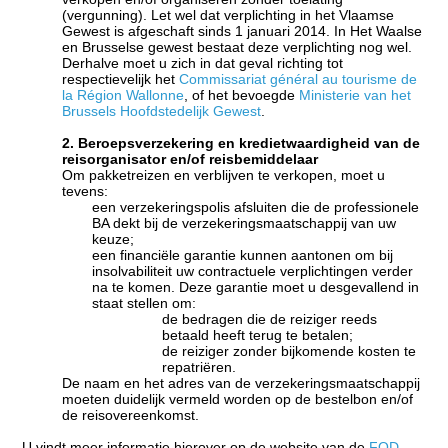
(vergunning). Let wel dat verplichting in het Vlaamse
Gewest is afgeschaft sinds 1 januari 2014. In Het Waalse
en Brusselse gewest bestaat deze verplichting nog wel.
Derhalve moet u zich in dat geval richting tot
respectievelijk het
Commissariat général au tourisme de
la Région Wallonne
, of het bevoegde
Ministerie van het
Brussels Hoofdstedelijk Gewest
.
2. Beroepsverzekering en kredietwaardigheid van de
reisorganisator en/of reisbemiddelaar
Om pakketreizen en verblijven te verkopen, moet u
tevens:
een verzekeringspolis afsluiten die de professionele
BA dekt bij de verzekeringsmaatschappij van uw
keuze;
een financiële garantie kunnen aantonen om bij
insolvabiliteit uw contractuele verplichtingen verder
na te komen. Deze garantie moet u desgevallend in
staat stellen om:
de bedragen die de reiziger reeds
betaald heeft terug te betalen;
de reiziger zonder bijkomende kosten te
repatriëren.
De naam en het adres van de verzekeringsmaatschappij
moeten duidelijk vermeld worden op de bestelbon en/of
de reisovereenkomst.
U vindt meer informatie hierover op de website van de
FOD