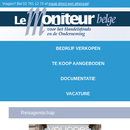
Vragen? Bel
02 761 12 70
of
maak direct een afspraak
!
BEDRIJF VERKOPEN
TE KOOP AANGEBODEN
DOCUMENTATIE
VACATURE
Reisagentschap