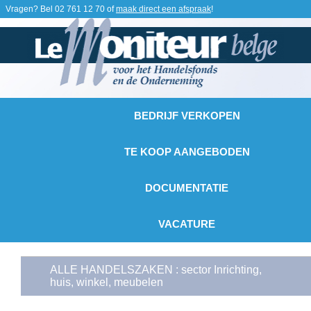
Vragen? Bel
02 761 12 70
of
maak direct een afspraak
!
BEDRIJF VERKOPEN
TE KOOP AANGEBODEN
DOCUMENTATIE
VACATURE
ALLE HANDELSZAKEN : sector Inrichting,
huis, winkel, meubelen