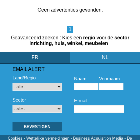
Geen advertenties gevonden.
1
Geavanceerd zoeken : Kies een
regio
voor de
sector
Inrichting, huis, winkel, meubelen
:
FR
NL
EMAIL ALERT
Land/Regio
Naam
Voornaam
Sector
E-mail
Cookies
-
Wettelijke vermeldingen
- Business Acquisition Media - De