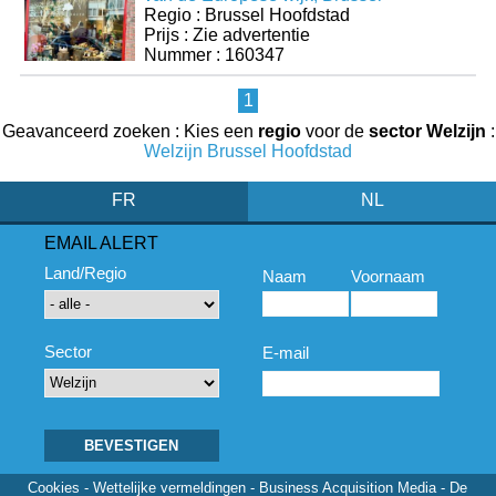
Regio : Brussel Hoofdstad
Prijs : Zie advertentie
Nummer : 160347
1
Geavanceerd zoeken : Kies een
regio
voor de
sector Welzijn
:
Welzijn Brussel Hoofdstad
FR
NL
EMAIL ALERT
Land/Regio
Naam
Voornaam
Sector
E-mail
Cookies
-
Wettelijke vermeldingen
- Business Acquisition Media - De