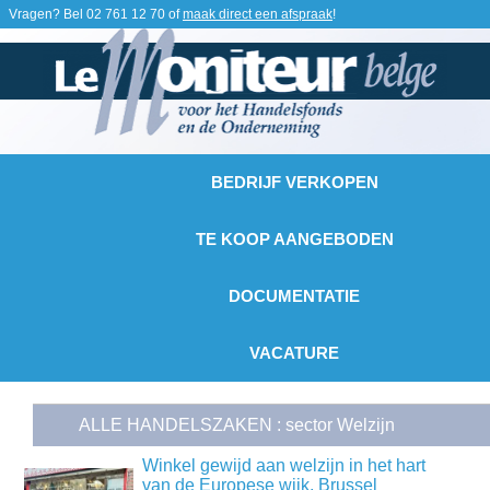
Vragen? Bel
02 761 12 70
of
maak direct een afspraak
!
BEDRIJF VERKOPEN
TE KOOP AANGEBODEN
DOCUMENTATIE
VACATURE
ALLE HANDELSZAKEN : sector Welzijn
Winkel gewijd aan welzijn in het hart
van de Europese wijk, Brussel