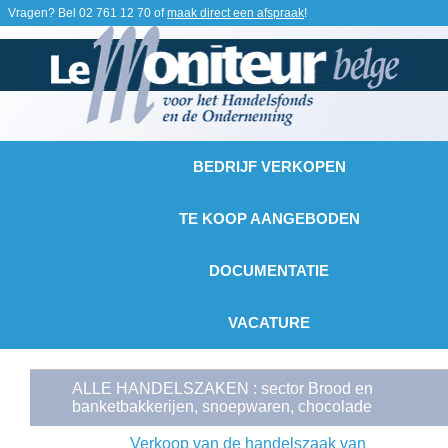
Vragen? Bel
02 761 12 70
of
maak direct een afspraak
!
BEDRIJF VERKOPEN
TE KOOP AANGEBODEN
DOCUMENTATIE
VACATURE
ALLE HANDELSZAKEN : sector Brood en
banketbakkerijen, snoepwaren, chocolade
Verkoop van de handelszaak van