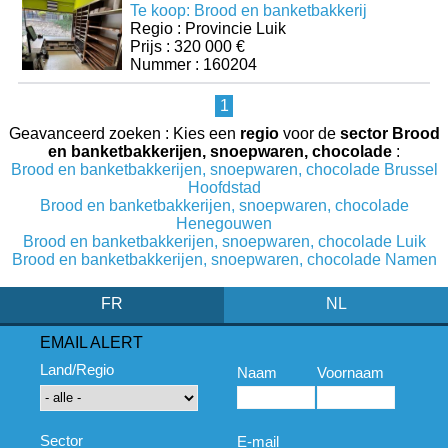
Te koop: Brood en banketbakkerij
Regio : Provincie Luik
Prijs : 320 000 €
Nummer : 160204
1
Geavanceerd zoeken : Kies een
regio
voor de
sector Brood
en banketbakkerijen, snoepwaren, chocolade
:
Brood en banketbakkerijen, snoepwaren, chocolade Brussel
Hoofdstad
Brood en banketbakkerijen, snoepwaren, chocolade
Henegouwen
Brood en banketbakkerijen, snoepwaren, chocolade Luik
Brood en banketbakkerijen, snoepwaren, chocolade Namen
FR
NL
EMAIL ALERT
Land/Regio
Naam
Voornaam
Sector
E-mail