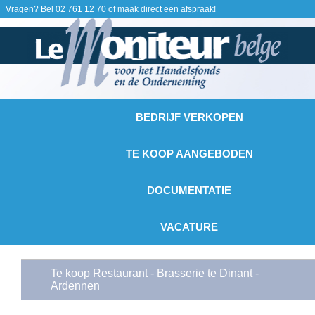
Vragen? Bel
02 761 12 70
of
maak direct een afspraak
!
BEDRIJF VERKOPEN
TE KOOP AANGEBODEN
DOCUMENTATIE
VACATURE
Te koop Restaurant - Brasserie te Dinant -
Ardennen