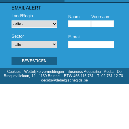
EMAIL ALERT
Land/Regio
Naam
Voornaam
Sector
E-mail
Cookies
-
Wettelijke vermeldingen
- Business Acquisition Media - De
Broquevillelaan, 12 - 1150 Brussel - BTW 466 115 781 - T. 02 761 12 70 -
degids@debelgischegids.be