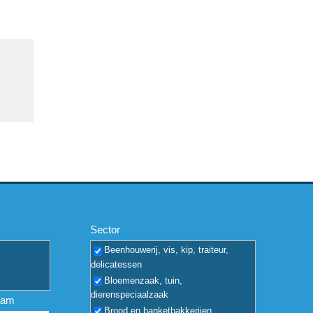
Sector
Beenhouwerij, vis, kip, traiteur,
delicatessen
Bloemenzaak, tuin,
dierenspeciaalzaak
aam
Brood en banketbakkerijen,