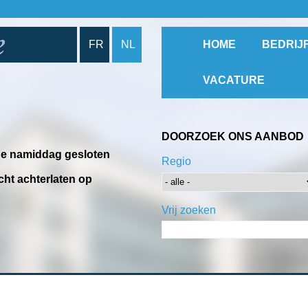
FR
NL
HOME
BEDRIJ
VACATURE
DOORZOEK ONS AANBOD
 de namiddag gesloten
Regio
cht achterlaten op
Vrij zoeken