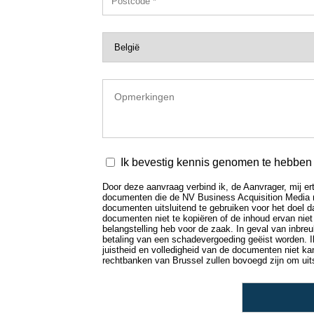
Ik bevestig kennis genomen te hebben v
Door deze aanvraag verbind ik, de Aanvrager, mij ert
documenten die de NV Business Acquisition Media mij 
documenten uitsluitend te gebruiken voor het doel da
documenten niet te kopiëren of de inhoud ervan niet
belangstelling heb voor de zaak. In geval van inbr
betaling van een schadevergoeding geëist worden. I
juistheid en volledigheid van de documenten niet k
rechtbanken van Brussel zullen bovoegd zijn om uitsp