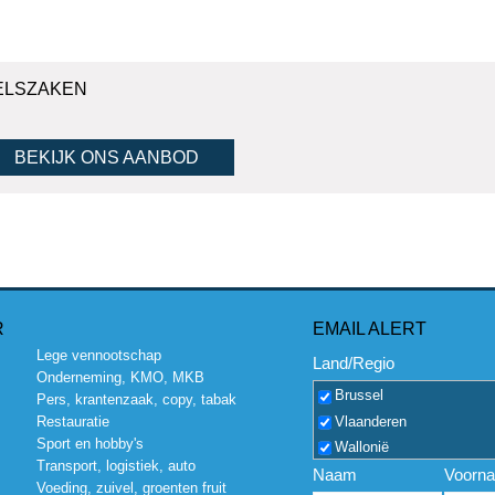
ELSZAKEN
BEKIJK ONS AANBOD
R
EMAIL ALERT
Lege vennootschap
Land/Regio
Onderneming, KMO, MKB
Brussel
Pers, krantenzaak, copy, tabak
Vlaanderen
Restauratie
Sport en hobby's
Wallonië
Transport, logistiek, auto
Naam
Voorn
Voeding, zuivel, groenten fruit