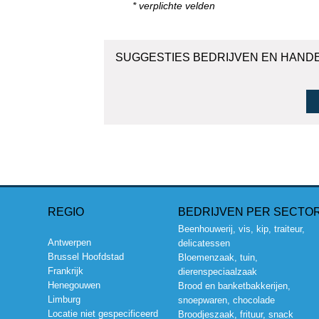
* verplichte velden
SUGGESTIES BEDRIJVEN EN HAND
REGIO
BEDRIJVEN PER SECTO
Beenhouwerij, vis, kip, traiteur,
Antwerpen
delicatessen
Brussel Hoofdstad
Bloemenzaak, tuin,
Frankrijk
dierenspeciaalzaak
Henegouwen
Brood en banketbakkerijen,
Limburg
snoepwaren, chocolade
Locatie niet gespecificeerd
Broodjeszaak, frituur, snack