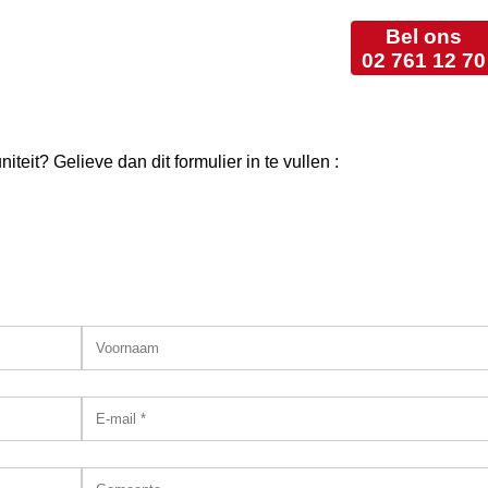
Bel ons
02 761 12 70
teit? Gelieve dan dit formulier in te vullen :