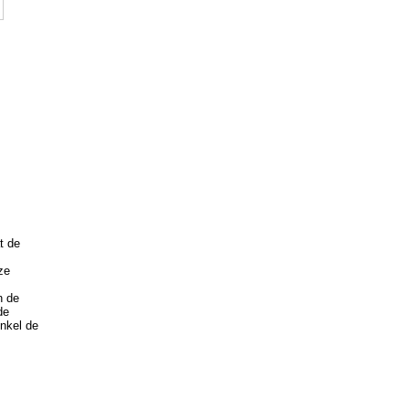
t de
ze
n de
de
enkel de