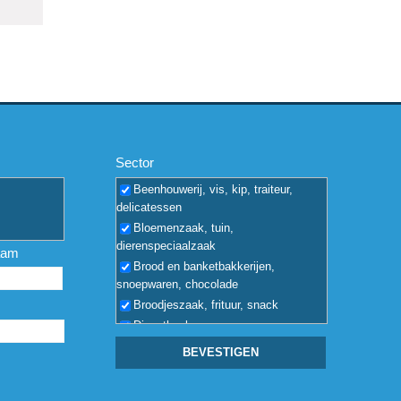
Sector
Beenhouwerij, vis, kip, traiteur,
delicatessen
Bloemenzaak, tuin,
dierenspeciaalzaak
aam
Brood en banketbakkerijen,
snoepwaren, chocolade
Broodjeszaak, frituur, snack
Discotheek
Drankencentrale, wijn, alcohol
Herberg, brasserie, tearoom
Hotel, reisbureau, camping