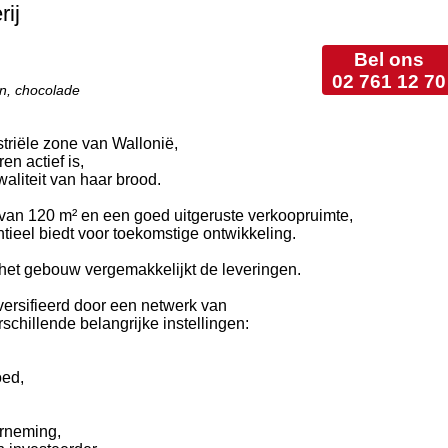
ij
Bel ons
02 761 12 70
n, chocolade
triële zone van Wallonië,
en actief is,
aliteit van haar brood.
van 120 m² en een goed uitgeruste verkoopruimte,
entieel biedt voor toekomstige ontwikkeling.
het gebouw vergemakkelijkt de leveringen.
iversifieerd door een netwerk van
schillende belangrijke instellingen:
oed,
erneming,