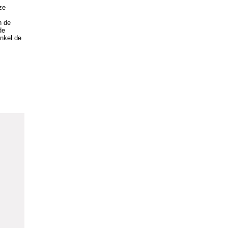
ze
n de
de
enkel de