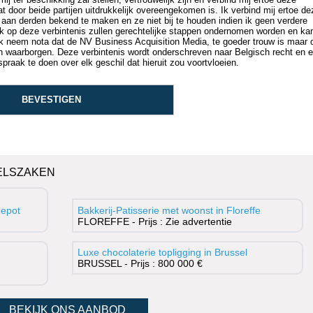
t door beide partijen uitdrukkelijk overeengekomen is. Ik verbind mij ertoe de
 aan derden bekend te maken en ze niet bij te houden indien ik geen verdere
euk op deze verbintenis zullen gerechtelijke stappen ondernomen worden en ka
k neem nota dat de NV Business Acquisition Media, te goeder trouw is maar 
an waarborgen. Deze verbintenis wordt onderschreven naar Belgisch recht en 
raak te doen over elk geschil dat hieruit zou voortvloeien.
ELSZAKEN
depot
Bakkerij-Patisserie met woonst in Floreffe
FLOREFFE - Prijs : Zie advertentie
Luxe chocolaterie topligging in Brussel
BRUSSEL - Prijs : 800 000 €
BEKIJK ONS AANBOD