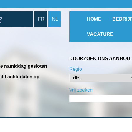
FR
NL
HOME
BEDRIJ
VACATURE
DOORZOEK ONS AANBOD
 de namiddag gesloten
Regio
cht achterlaten op
Vrij zoeken