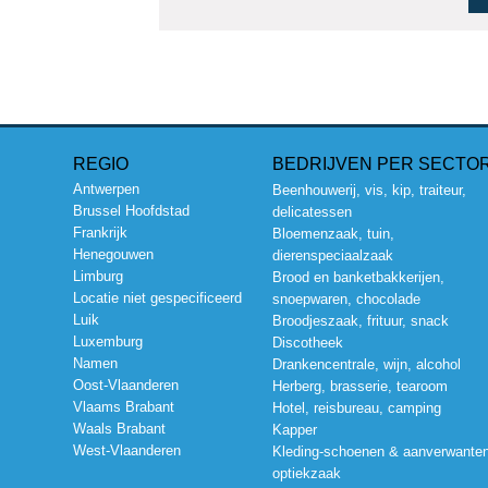
REGIO
BEDRIJVEN PER SECTO
Antwerpen
Beenhouwerij, vis, kip, traiteur,
Brussel Hoofdstad
delicatessen
Frankrijk
Bloemenzaak, tuin,
Henegouwen
dierenspeciaalzaak
Limburg
Brood en banketbakkerijen,
Locatie niet gespecificeerd
snoepwaren, chocolade
Luik
Broodjeszaak, frituur, snack
Luxemburg
Discotheek
Namen
Drankencentrale, wijn, alcohol
Oost-Vlaanderen
Herberg, brasserie, tearoom
Vlaams Brabant
Hotel, reisbureau, camping
Waals Brabant
Kapper
West-Vlaanderen
Kleding-schoenen & aanverwanten
optiekzaak