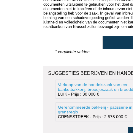
documenten uitsluitend te gebruiken voor het doel da
documenten niet te kopiëren of de inhoud ervan niet
belangstelling heb voor de zaak. In geval van inbr
betaling van een schadevergoeding geëist worden. I
juistheid en volledigheid van de documenten niet k
rechtbanken van Brussel zullen bovoegd zijn om uitsp
* verplichte velden
SUGGESTIES BEDRIJVEN EN HAND
Verkoop van de handelszaak van een
banketbakkerij, broodjeszaak en brood
LUIK - Prijs : 30 000 €
Gerenommeerde bakkerij - patisserie in
grensregio
GRENSSTREEK - Prijs : 2 575 000 €