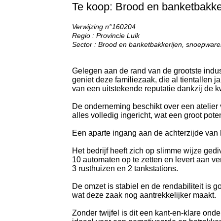
Te koop: Brood en banketbakker
Verwijzing n°160204
Regio : Provincie Luik
Sector : Brood en banketbakkerijen, snoepware
Gelegen aan de rand van de grootste indus
geniet deze familiezaak, die al tientallen jar
van een uitstekende reputatie dankzij de kw
De onderneming beschikt over een atelier 
alles volledig ingericht, wat een groot pot
Een aparte ingang aan de achterzijde van 
Het bedrijf heeft zich op slimme wijze ged
10 automaten op te zetten en levert aan ver
3 rusthuizen en 2 tankstations.
De omzet is stabiel en de rendabiliteit is g
wat deze zaak nog aantrekkelijker maakt.
Zonder twijfel is dit een kant-en-klare ond