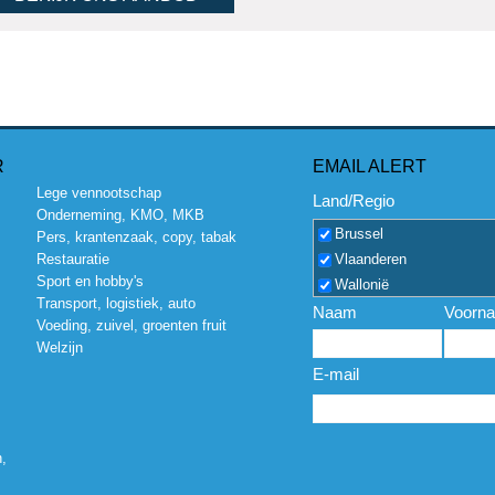
R
EMAIL ALERT
Lege vennootschap
Land/Regio
Onderneming, KMO, MKB
Brussel
Pers, krantenzaak, copy, tabak
Vlaanderen
Restauratie
Sport en hobby's
Wallonië
Transport, logistiek, auto
Naam
Voorn
Voeding, zuivel, groenten fruit
Welzijn
E-mail
,