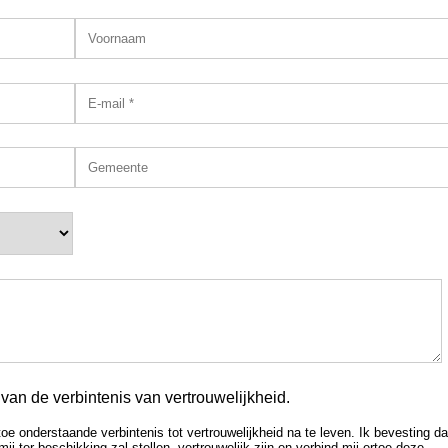
an de verbintenis van vertrouwelijkheid.
oe onderstaande verbintenis tot vertrouwelijkheid na te leven. Ik bevesting da
ter beschikking zal stellen, vertrouwelijk zijn en verbind mij ertoe deze