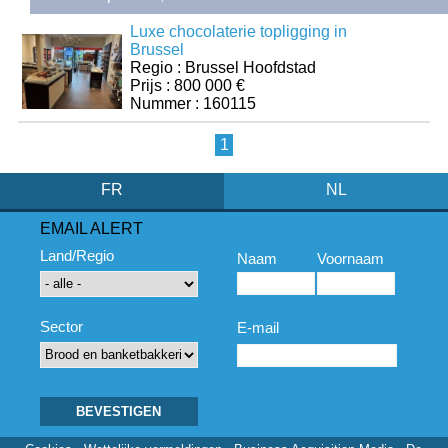
Luxe chocolaterie topligging in
Brussel
Regio : Brussel Hoofdstad
Prijs : 800 000 €
Nummer : 160115
1
FR
NL
EMAIL ALERT
Land/Regio
Naam
Voornaam
Sector
E-mail