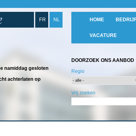
FR
NL
HOME
BEDRIJ
VACATURE
DOORZOEK ONS AANBOD
 de namiddag gesloten
Regio
cht achterlaten op
Vrij zoeken