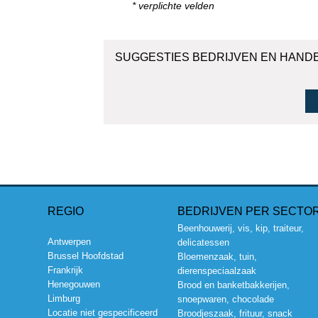
* verplichte velden
SUGGESTIES BEDRIJVEN EN HAND
REGIO
BEDRIJVEN PER SECTO
Beenhouwerij, vis, kip, traiteur,
Antwerpen
delicatessen
Brussel Hoofdstad
Bloemenzaak, tuin,
Frankrijk
dierenspeciaalzaak
Henegouwen
Brood en banketbakkerijen,
Limburg
snoepwaren, chocolade
Locatie niet gespecificeerd
Broodjeszaak, frituur, snack