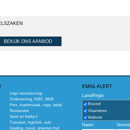
ELSZAKEN
BEKIJK ONS AANBOD
R
EMAIL ALERT
Lege vennootschap
Land/Regio
Onderneming, KMO, MKB
Brussel
Pers, krantenzaak, copy, tabak
Vlaanderen
Restauratie
Sport en hobby's
Wallonië
Transport, logistiek, auto
Naam
Voorn
Voeding, zuivel, groenten fruit