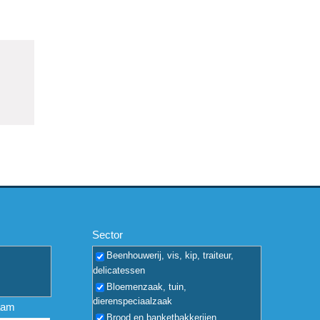
Sector
Beenhouwerij, vis, kip, traiteur,
delicatessen
Bloemenzaak, tuin,
dierenspeciaalzaak
aam
Brood en banketbakkerijen,