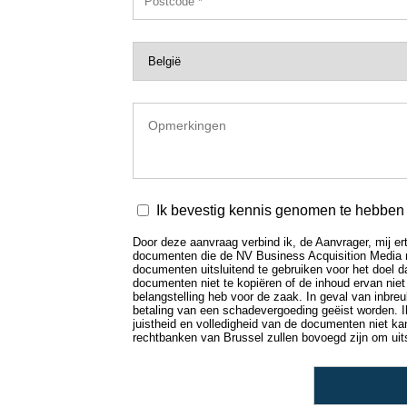
Ik bevestig kennis genomen te hebben v
Door deze aanvraag verbind ik, de Aanvrager, mij ert
documenten die de NV Business Acquisition Media mij 
documenten uitsluitend te gebruiken voor het doel da
documenten niet te kopiëren of de inhoud ervan niet
belangstelling heb voor de zaak. In geval van inbr
betaling van een schadevergoeding geëist worden. I
juistheid en volledigheid van de documenten niet k
rechtbanken van Brussel zullen bovoegd zijn om uitsp