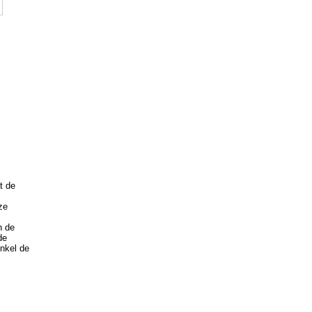
t de
ze
n de
de
enkel de