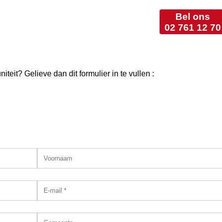
Bel ons
02 761 12 70
teit? Gelieve dan dit formulier in te vullen :