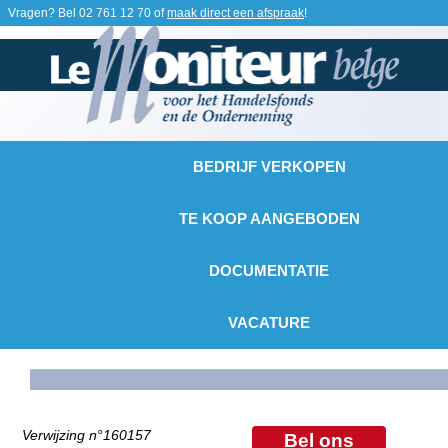
Vragen? Bel
02 761 12 70
of
maak direct een afspraak
!
BEDRIJF VERKOPEN
TE KOOP AANGEBODEN
DOCUMENTATIE
VACATURE
Verwijzing n°160157
Bel ons