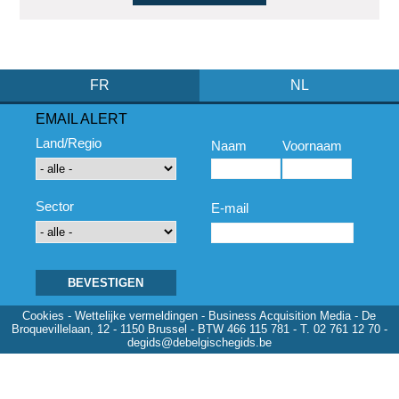
FR
NL
EMAIL ALERT
Land/Regio
Naam
Voornaam
Sector
E-mail
Cookies
-
Wettelijke vermeldingen
- Business Acquisition Media - De
Broquevillelaan, 12 - 1150 Brussel - BTW 466 115 781 - T. 02 761 12 70 -
degids@debelgischegids.be