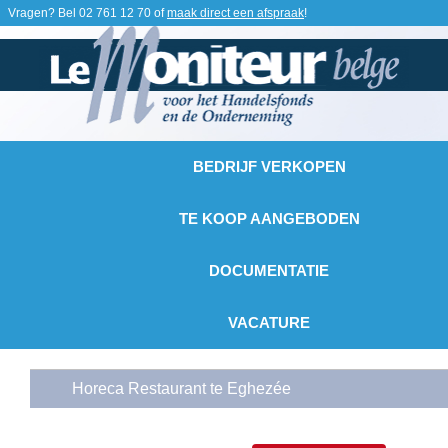
Vragen? Bel
02 761 12 70
of
maak direct een afspraak
!
BEDRIJF VERKOPEN
TE KOOP AANGEBODEN
DOCUMENTATIE
VACATURE
Horeca Restaurant te Eghezée