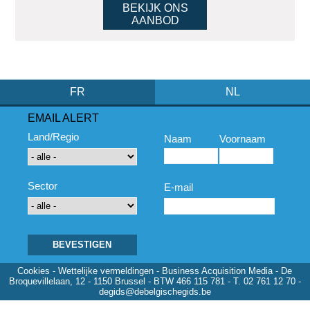
BEKIJK ONS
AANBOD
FR
NL
EMAIL ALERT
Land/Regio
Naam
Voornaam
Sector
E-mail
Cookies
-
Wettelijke vermeldingen
- Business Acquisition Media - De
Broquevillelaan, 12 - 1150 Brussel - BTW 466 115 781 - T. 02 761 12 70 -
degids@debelgischegids.be