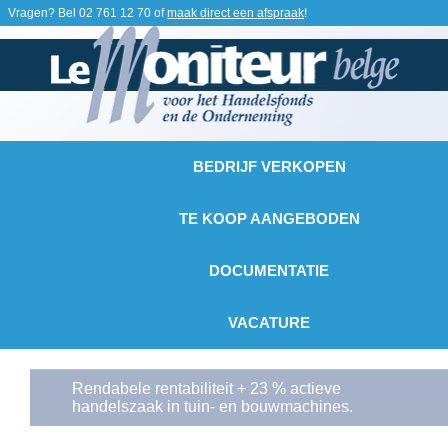
Vragen? Bel
02 761 12 70
of
maak direct een afspraak
!
BEDRIJF VERKOPEN
TE KOOP AANGEBODEN
DOCUMENTATIE
VACATURE
Rendabele rentabiliteit + 23 % actieve
handelszaak in tuin- en bouwmachines.