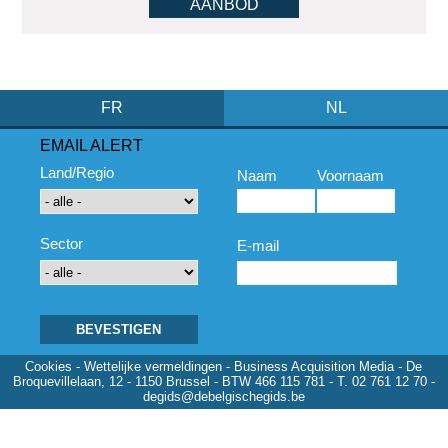
AANBOD
FR
NL
EMAIL ALERT
Land/Regio
Naam
Voornaam
Sector
E-mail
Cookies
-
Wettelijke vermeldingen
- Business Acquisition Media - De
Broquevillelaan, 12 - 1150 Brussel - BTW 466 115 781 - T. 02 761 12 70 -
degids@debelgischegids.be