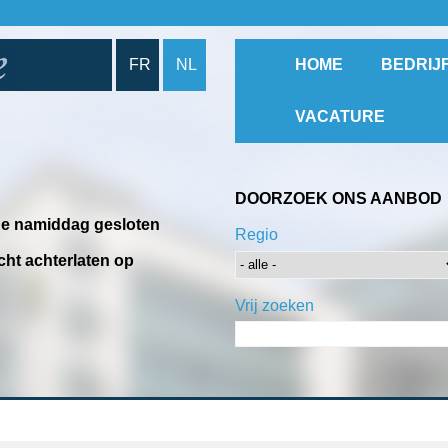
FR
NL
HOME
BEDRIJ
VACATURE
DOORZOEK ONS AANBOD
 de namiddag gesloten
Regio
cht achterlaten op
Vrij zoeken