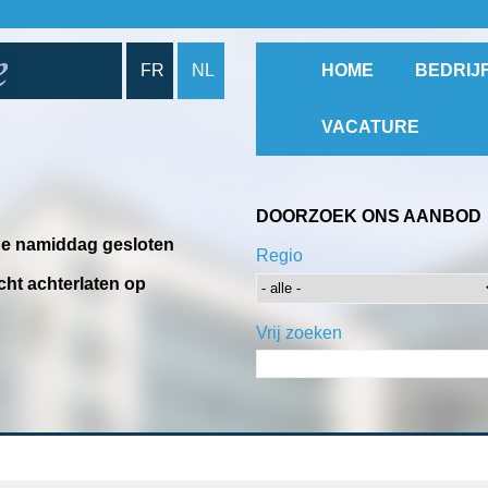
FR
NL
HOME
BEDRIJ
VACATURE
DOORZOEK ONS AANBOD
 de namiddag gesloten
Regio
cht achterlaten op
Vrij zoeken