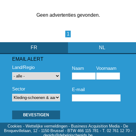
Geen advertenties gevonden.
1
FR
NL
EMAIL ALERT
Land/Regio
Naam
Voornaam
Sector
E-mail
Cookies
-
Wettelijke vermeldingen
- Business Acquisition Media - De
Broquevillelaan, 12 - 1150 Brussel - BTW 466 115 781 - T. 02 761 12 70 -
degids@debelgischegids.be