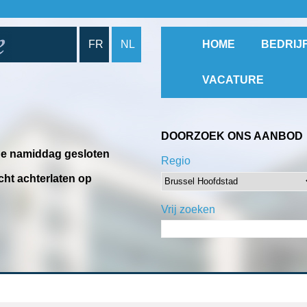
FR
NL
HOME
BEDRIJ
VACATURE
DOORZOEK ONS AANBOD
 de namiddag gesloten
Regio
cht achterlaten op
Vrij zoeken