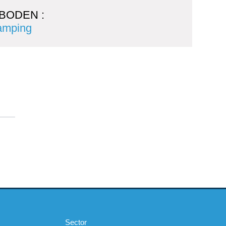
BODEN :
camping
Sector