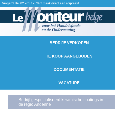
Vragen? Bel
02 761 12 70
of
maak direct een afspraak
!
BEDRIJF VERKOPEN
TE KOOP AANGEBODEN
DOCUMENTATIE
VACATURE
Bedrijf gespecialiseerd keramische coatings in
de regio Andenne