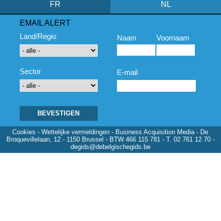
FR
NL
EMAIL ALERT
Land/Regio
Naam
Voornaam
Sector
E-mail
Cookies
-
Wettelijke vermeldingen
- Business Acquisition Media - De
Broquevillelaan, 12 - 1150 Brussel - BTW 466 115 781 - T. 02 761 12 70 -
degids@debelgischegids.be