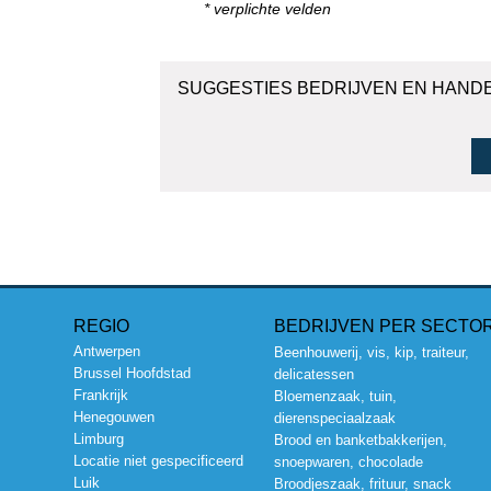
* verplichte velden
SUGGESTIES BEDRIJVEN EN HAND
REGIO
BEDRIJVEN PER SECTO
Antwerpen
Beenhouwerij, vis, kip, traiteur,
Brussel Hoofdstad
delicatessen
Frankrijk
Bloemenzaak, tuin,
Henegouwen
dierenspeciaalzaak
Limburg
Brood en banketbakkerijen,
Locatie niet gespecificeerd
snoepwaren, chocolade
Luik
Broodjeszaak, frituur, snack