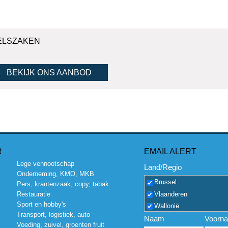
ELSZAKEN
BEKIJK ONS AANBOD
R
EMAIL ALERT
Lege vennootschap
Land/Regio
Onderneming, KMO, MKB
Brussel
Pers, krantenzaak, copy, tabak
Vlaanderen
Restauratie
Sport en hobby's
Wallonië
Transport, logistiek, auto
Naam
Voorn
Voeding, zuivel, groenten fruit