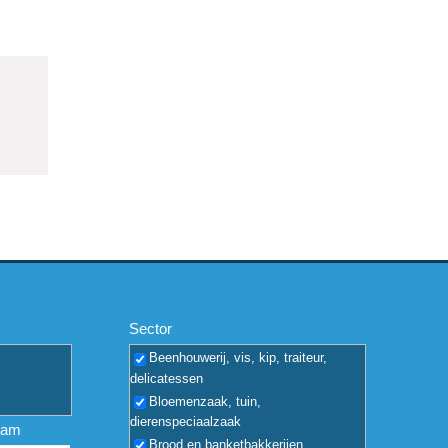
Sector
Beenhouwerij, vis, kip, traiteur,
delicatessen
Bloemenzaak, tuin,
dierenspeciaalzaak
aam
Brood en banketbakkerijen,