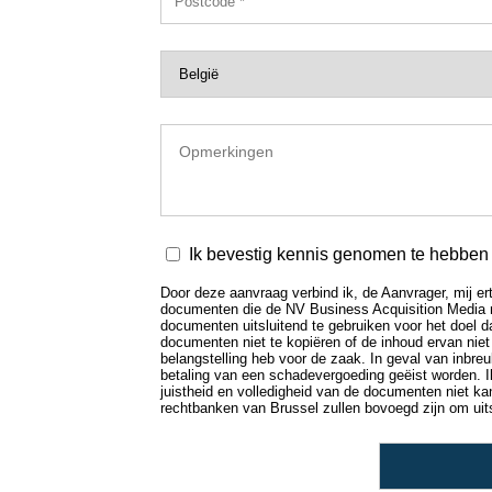
Ik bevestig kennis genomen te hebben v
Door deze aanvraag verbind ik, de Aanvrager, mij ert
documenten die de NV Business Acquisition Media mij 
documenten uitsluitend te gebruiken voor het doel da
documenten niet te kopiëren of de inhoud ervan niet
belangstelling heb voor de zaak. In geval van inbr
betaling van een schadevergoeding geëist worden. I
juistheid en volledigheid van de documenten niet k
rechtbanken van Brussel zullen bovoegd zijn om uitsp