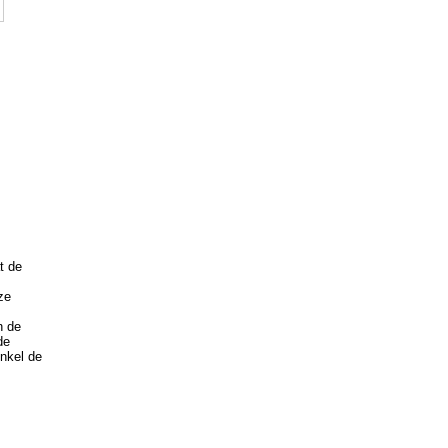
t de
ze
n de
de
enkel de