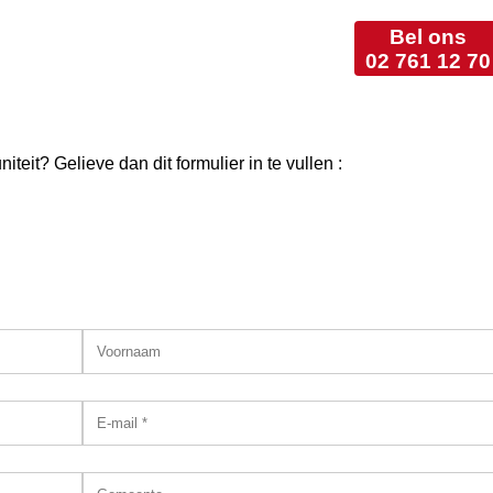
Bel ons
02 761 12 70
teit? Gelieve dan dit formulier in te vullen :