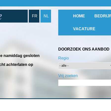
FR
NL
HOME
BEDRIJ
VACATURE
DOORZOEK ONS AANBOD
 de namiddag gesloten
Regio
cht achterlaten op
Vrij zoeken