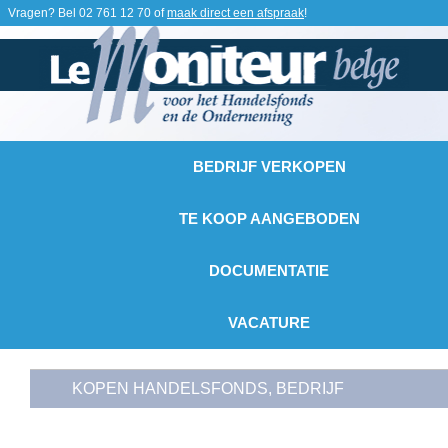
Vragen? Bel
02 761 12 70
of
maak direct een afspraak
!
BEDRIJF VERKOPEN
TE KOOP AANGEBODEN
DOCUMENTATIE
VACATURE
KOPEN HANDELSFONDS, BEDRIJF