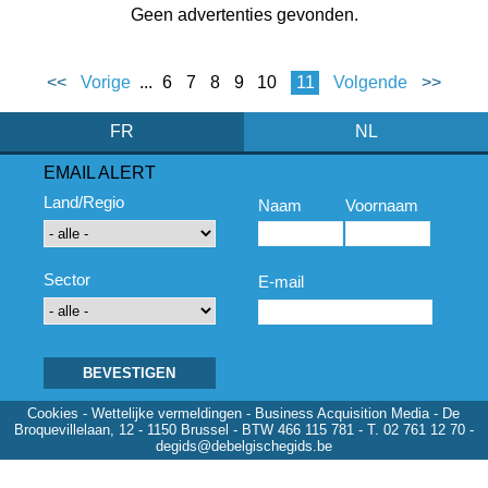
Geen advertenties gevonden.
<<
Vorige
...
6
7
8
9
10
11
Volgende
>>
FR
NL
EMAIL ALERT
Land/Regio
Naam
Voornaam
Sector
E-mail
Cookies
-
Wettelijke vermeldingen
- Business Acquisition Media - De
Broquevillelaan, 12 - 1150 Brussel - BTW 466 115 781 - T. 02 761 12 70 -
degids@debelgischegids.be